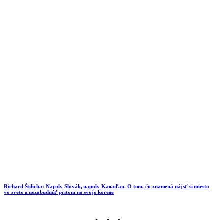
Richard Štilicha: Napoly Slovák, napoly Kanaďan. O tom, čo znamená nájsť si miesto
vo svete a nezabudnúť pritom na svoje korene