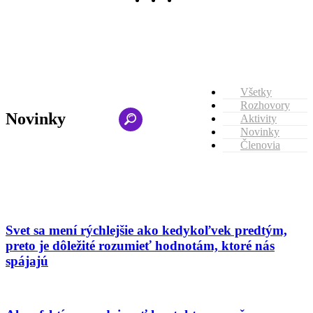
Všetky
Rozhovory
Novinky
Aktivity
Novinky
Členovia
Svet sa mení rýchlejšie ako kedykoľvek predtým,
preto je dôležité rozumieť hodnotám, ktoré nás
spájajú