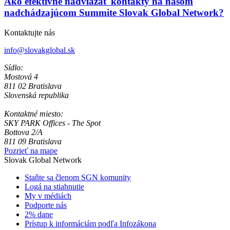
Ako efektívne nadviazať kontakty na našom
nadchádzajúcom Summite Slovak Global Network?
Kontaktujte nás
info@slovakglobal.sk
Sídlo:
Mostová 4
811 02 Bratislava
Slovenská republika
Kontaktné miesto:
SKY PARK Offices - The Spot
Bottova 2/A
811 09 Bratislava
Pozrieť na mape
Slovak Global Network
Staňte sa členom SGN komunity
Logá na stiahnutie
My v médiách
Podporte nás
2% dane
Prístup k informáciám podľa Infozákona