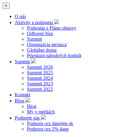
×
O nás
Aktivity a podujatia
Podujatia z Plánu obnovy
Odborné fóra
Summit
Organizácia mesiaca
Globálne doma
Prieskum národných hodnôt
Summit
Summit 2026
Summit 2025
Summit 2024
Summit 2023
Summit 2022
Kontakt
Blog
Blog
My v médiách
Podporte nás
Podpora cez darujme.sk
Podpora cez 2% dane