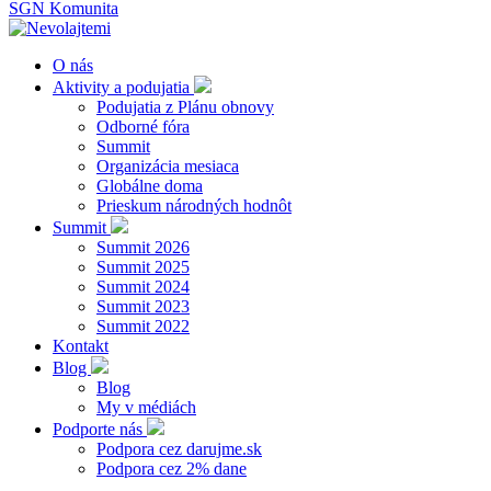
SGN Komunita
O nás
Aktivity a podujatia
Podujatia z Plánu obnovy
Odborné fóra
Summit
Organizácia mesiaca
Globálne doma
Prieskum národných hodnôt
Summit
Summit 2026
Summit 2025
Summit 2024
Summit 2023
Summit 2022
Kontakt
Blog
Blog
My v médiách
Podporte nás
Podpora cez darujme.sk
Podpora cez 2% dane