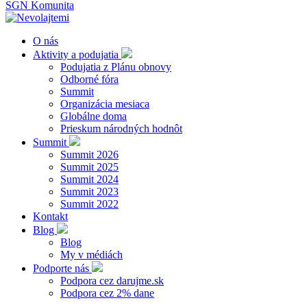
SGN Komunita
O nás
Aktivity a podujatia
Podujatia z Plánu obnovy
Odborné fóra
Summit
Organizácia mesiaca
Globálne doma
Prieskum národných hodnôt
Summit
Summit 2026
Summit 2025
Summit 2024
Summit 2023
Summit 2022
Kontakt
Blog
Blog
My v médiách
Podporte nás
Podpora cez darujme.sk
Podpora cez 2% dane