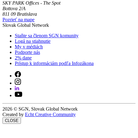
SKY PARK Offices - The Spot
Bottova 2/A
811 09 Bratislava
Pozrieť na mape
Slovak Global Network
Staňte sa členom SGN komunity
Logá na stiahnutie
My v médiách
Podporte nás
2% dane
Prístup k informáciám podľa Infozákona
2026 © SGN, Slovak Global Network
Created by
Echt Creative Community
CLOSE