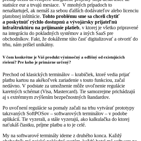
statisíce eur a trvajú mesiace. V mnohých prípadoch to
nenaštartuješ, ak nemáš za sebou ďalších dodávateľov alebo licenciu
platobnej inštitúcie.
Tohto problému sme sa chceli chytiť
a poskytnúť rýchlo dostupnú a vývojársky prijateľnú
infraštruktúru na prijímanie platieb
, v ktorej je všetko pripravené
na integráciu do pokladných systémov a iných SaaS pre
obchodníkov. Fakt, že dokážeme túto časť digitalizovať a otvoriť do
trhu, nám prišiel unikátny.
V čom konkrétne je Váš produkt výnimočný a odlišný od existujúcich
riešení? Pre koho je primárne určený?
Prechod od klasických terminálov – krabičiek, ktoré vedia prijať
platbu kartou na akékoľvek zariadenie s touto funkciou, začal
nedávno. V podstate za umožnenie môže uvoľnenie regulácie
karetných schémat (Visa, Mastercard). Tie samozrejme prichádzajú
aj s extrémnym zvýšením bezpečnostných štandardov.
Po uvoľnení regulácie sa pomaly začali na trhu vytvárať prototypy
takzvaných SoftPOSov – softwarových terminálov – v podobe
aplikácií. Tie vyzerali, a stále vyzerajú, ako kalkulačka do ktorej
naťukáš čiastku, príjme platbu a to je celé.
My na softwarové terminály ideme z druhého konca. Každý