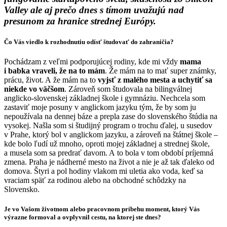
Valley ale aj prečo dnes s tímom uvažujú nad
presunom za hranice strednej Európy.
Čo Vás viedlo k rozhodnutiu odísť študovať do zahraničia?
Pochádzam z veľmi podporujúcej rodiny, kde mi vždy
mama
i babka vraveli, že na to mám
. Že mám na to mať super známky,
prácu, život. A že mám na to
vyjsť z malého mesta a uchytiť sa
niekde vo väčšom
. Zároveň som študovala na bilingválnej
anglicko-slovenskej základnej škole i gymnáziu. Nechcela som
zastaviť moje posuny v anglickom jazyku tým, že by som ju
nepoužívala na dennej báze a prepla zase do slovenského štúdia na
vysokej. Našla som si študijný program o trochu ďalej, u susedov
v Prahe, ktorý bol v anglickom jazyku, a zároveň na štátnej škole –
kde bolo ľudí už mnoho, oproti mojej základnej a strednej škole,
a musela som sa predrať davom. A to bola v tom období príjemná
zmena. Praha je nádherné mesto na život a nie je až tak ďaleko od
domova. Štyri a pol hodiny vlakom mi uletia ako voda, keď sa
vraciam späť za rodinou alebo na obchodné schôdzky na
Slovensko.
Je vo Vašom životnom alebo pracovnom príbehu moment, ktorý Vás
výrazne formoval a ovplyvnil cestu, na ktorej ste dnes?