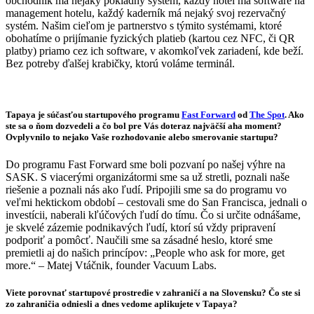
obchodník má nejaký pokladný systém, každý hotel má software na
management hotelu, každý kaderník má nejaký svoj rezervačný
systém. Našim cieľom je partnerstvo s týmito systémami, ktoré
obohatíme o prijímanie fyzických platieb (kartou cez NFC, či QR
platby) priamo cez ich software, v akomkoľvek zariadení, kde beží.
Bez potreby ďalšej krabičky, ktorú voláme terminál.
Tapaya je súčasťou startupového programu
Fast Forward
od
The Spot
. Ako
ste sa o ňom dozvedeli a čo bol pre Vás doteraz najväčší aha moment?
Ovplyvnilo to nejako Vaše rozhodovanie alebo smerovanie startupu?
Do programu Fast Forward sme boli pozvaní po našej výhre na
SASK. S viacerými organizátormi sme sa už stretli, poznali naše
riešenie a poznali nás ako ľudí. Pripojili sme sa do programu vo
veľmi hektickom období – cestovali sme do San Francisca, jednali o
investícii, naberali kľúčových ľudí do tímu. Čo si určite odnášame,
je skvelé zázemie podnikavých ľudí, ktorí sú vždy pripravení
podporiť a pomôcť. Naučili sme sa zásadné heslo, ktoré sme
premietli aj do našich princípov: „People who ask for more, get
more.“ – Matej Vtáčnik, founder Vacuum Labs.
Viete porovnať startupové prostredie v zahraničí a na Slovensku? Čo ste si
zo zahraničia odniesli a dnes vedome aplikujete v Tapaya?