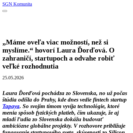
SGN Komunita
„Máme oveľa viac možností, než si
myslíme.“ hovorí Laura Ďorďová. O
zahraničí, startupoch a odvahe robiť
veľké rozhodnutia
25.05.2026
Laura Ďorďová pochádza zo Slovenska, no už počas
štúdia odišla do Prahy, kde dnes vedie fintech startup
Tapaya
. So svojím tímom vyvíja technológie, ktoré
menia spôsob fyzických platieb, čím ukazuje, že aj
mladí ľudia zo Slovenska dokážu budovať
ambiciózne globálne projekty. V rozhovore približuje
fungovanie startupového sveta, skúsenosti zo Silicon