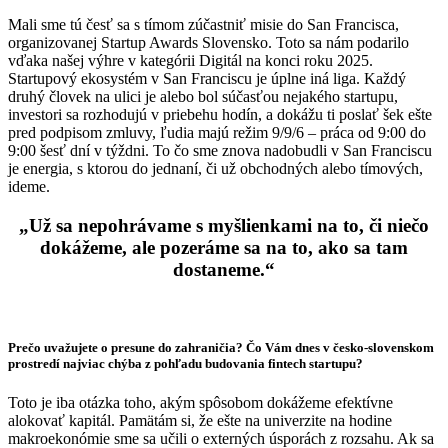
Mali sme tú česť sa s tímom zúčastniť misie do San Francisca,
organizovanej Startup Awards Slovensko. Toto sa nám podarilo
vďaka našej výhre v kategórii Digitál na konci roku 2025.
Startupový ekosystém v San Franciscu je úplne iná liga. Každý
druhý človek na ulici je alebo bol súčasťou nejakého startupu,
investori sa rozhodujú v priebehu hodín, a dokážu ti poslať šek ešte
pred podpisom zmluvy, ľudia majú režim 9/9/6 – práca od 9:00 do
9:00 šesť dní v týždni. To čo sme znova nadobudli v San Franciscu
je energia, s ktorou do jednaní, či už obchodných alebo tímových,
ideme.
„Už sa nepohrávame s myšlienkami na to, či niečo
dokážeme, ale pozeráme sa na to, ako sa tam
dostaneme.“
Prečo uvažujete o presune do zahraničia? Čo Vám dnes v česko-slovenskom
prostredí najviac chýba z pohľadu budovania fintech startupu?
Toto je iba otázka toho, akým spôsobom dokážeme efektívne
alokovať kapitál. Pamätám si, že ešte na univerzite na hodine
makroekonómie sme sa učili o externých úsporách z rozsahu. Ak sa