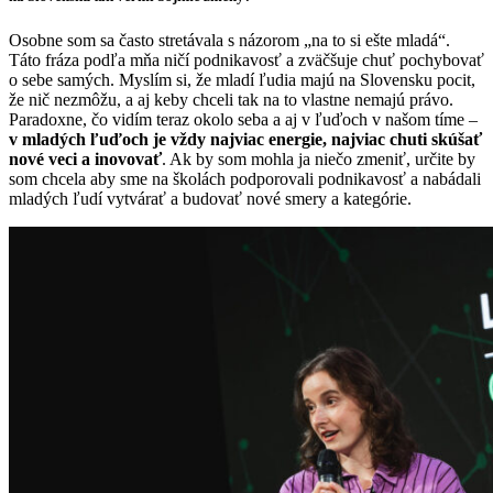
Osobne som sa často stretávala s názorom „na to si ešte mladá“.
Táto fráza podľa mňa ničí podnikavosť a zväčšuje chuť pochybovať
o sebe samých. Myslím si, že mladí ľudia majú na Slovensku pocit,
že nič nezmôžu, a aj keby chceli tak na to vlastne nemajú právo.
Paradoxne, čo vidím teraz okolo seba a aj v ľuďoch v našom tíme –
v mladých ľuďoch je vždy najviac energie, najviac chuti skúšať
nové veci a inovovať
. Ak by som mohla ja niečo zmeniť, určite by
som chcela aby sme na školách podporovali podnikavosť a nabádali
mladých ľudí vytvárať a budovať nové smery a kategórie.