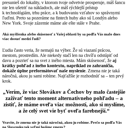
presunieš do lokality, v ktorom tvoje odvetvie prosperuje, máš šancu
nie len ušetriť na nákladoch, ale máš rýchlejší prístup
k technológiám, trhu práce, a k budovaniu vzťahov so správnymi
ľuďmi. Preto sa pozeráme na fintech huby ako sú Londýn alebo
New York. Svoje zázemie máme ale ešte stále v Prahe.
Aká myšlienka alebo skúsenosť z Vašej oblasti by sa podľa Vás malo dnes
viac dostať medzi ľudí?
Ľudia často veria, že nemajú na výber. Že sú viazaní prácou,
mestom, prostredím. Ale niekedy stačí len na chvíľu odstúpiť od
davu a pozrieť sa na svet z iného miesta. Mám skúsenosť, že
aj
krátky pohľad z iného kontextu, napríklad zo zahraničia,
dokáže úplne preformátovať naše myslenie
. Zmena nie je taká
náročná, akou ju sami robíme. Najťažšie je rozhodnúť sa – ten prvý
krok.
„Verím, že viac Slovákov a Čechov by malo častejšie
zažívať tento moment alternatívneho pohľadu – a
zistiť, že máme oveľa viac možností, ako si myslíme,
a že celý svet vie byť oveľa farebnejší.“
Vravíte, že zmena nie je taká náročná, akou ju robíme. Prečo sa podľa Vás
na Slovensku tak veľmi bojíme zmeny?