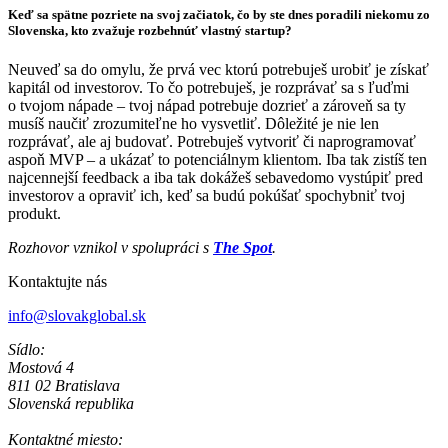
Keď sa spätne pozriete na svoj začiatok, čo by ste dnes poradili niekomu zo
Slovenska, kto zvažuje rozbehnúť vlastný startup?
Neuveď sa do omylu, že prvá vec ktorú potrebuješ urobiť je získať
kapitál od investorov. To čo potrebuješ, je rozprávať sa s ľuďmi
o tvojom nápade – tvoj nápad potrebuje dozrieť a zároveň sa ty
musíš naučiť zrozumiteľne ho vysvetliť. Dôležité je nie len
rozprávať, ale aj budovať. Potrebuješ vytvoriť či naprogramovať
aspoň MVP – a ukázať to potenciálnym klientom. Iba tak zistíš ten
najcennejší feedback a iba tak dokážeš sebavedomo vystúpiť pred
investorov a opraviť ich, keď sa budú pokúšať spochybniť tvoj
produkt.
Rozhovor vznikol v spolupráci s
The Spot
.
Kontaktujte nás
info@slovakglobal.sk
Sídlo:
Mostová 4
811 02 Bratislava
Slovenská republika
Kontaktné miesto: