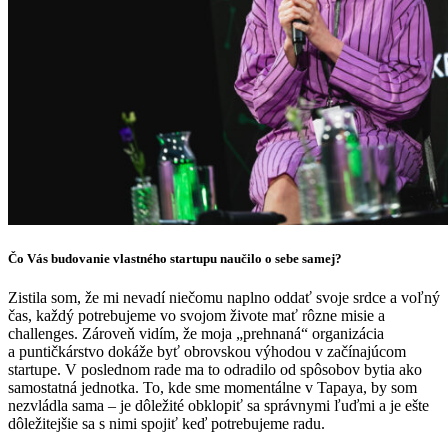
Čo Vás budovanie vlastného startupu naučilo o sebe samej?
Zistila som, že mi nevadí niečomu naplno oddať svoje srdce a voľný
čas, každý potrebujeme vo svojom živote mať rôzne misie a
challenges. Zároveň vidím, že moja „prehnaná“ organizácia
a puntičkárstvo dokáže byť obrovskou výhodou v začínajúcom
startupe. V poslednom rade ma to odradilo od spôsobov bytia ako
samostatná jednotka. To, kde sme momentálne v Tapaya, by som
nezvládla sama – je dôležité obklopiť sa správnymi ľuďmi a je ešte
dôležitejšie sa s nimi spojiť keď potrebujeme radu.