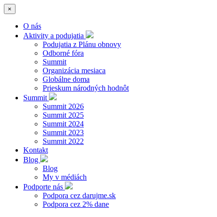
×
O nás
Aktivity a podujatia
Podujatia z Plánu obnovy
Odborné fóra
Summit
Organizácia mesiaca
Globálne doma
Prieskum národných hodnôt
Summit
Summit 2026
Summit 2025
Summit 2024
Summit 2023
Summit 2022
Kontakt
Blog
Blog
My v médiách
Podporte nás
Podpora cez darujme.sk
Podpora cez 2% dane