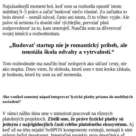
Najzásadnejší moment bol, keď som sa rozhodla opustiť istotu
stabilnej 9–5 práce a začať budovať niečo vlastné. Zo začiatku to
bolo desivé – nemáš návod, často ani istotu, či to vôbec vyjde. Ale
práve tá neistota ťa donúti rásť rýchlejšie, prevziať plnú
zodpovednosť za to, kam smeruješ. Naučila som sa dôverovať
svojej intuícii a rozhodnutiam.
„
Budovať startup nie je romantický príbeh, ale
neustála škola odvahy a vytrvalosti.
“
Toto rozhodnutie ma naučilo brať neúspech ako súčasť cesty, nie
ako stopku. Dnes viem, že sloboda, ktorú som v tom kroku získala,
je hodnota, ktorú by som za nič nemenila.
Ako vznikol samotný nápad integrovať fyzické platby priamo do mobilných
zariadení?
V rámci nášho tímu sme v minulosti pracovali na rôznych
platobných projektoch.
Zistili sme, že práve fyzické platby sú
jedným z najrigidnejších častí celého platobného ekosystému.
Aj
keď už na trhu nejaké SoftPOS komponenty existujú, nemajú k nim
prístup bežní developeri. Integračné projekty stoja desaťtisíce až