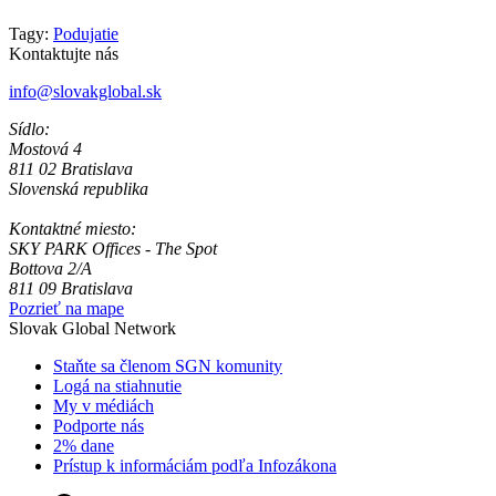
Tagy:
Podujatie
Kontaktujte nás
info@slovakglobal.sk
Sídlo:
Mostová 4
811 02 Bratislava
Slovenská republika
Kontaktné miesto:
SKY PARK Offices - The Spot
Bottova 2/A
811 09 Bratislava
Pozrieť na mape
Slovak Global Network
Staňte sa členom SGN komunity
Logá na stiahnutie
My v médiách
Podporte nás
2% dane
Prístup k informáciám podľa Infozákona