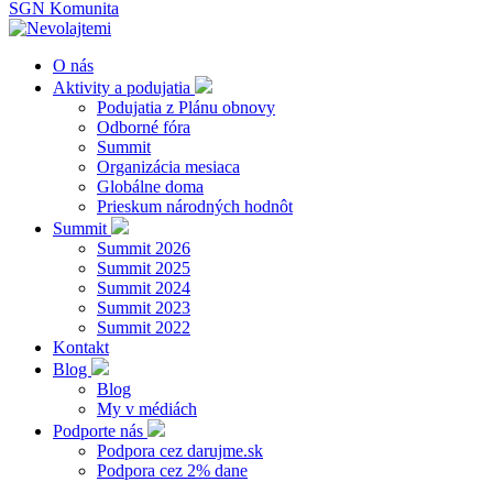
SGN Komunita
O nás
Aktivity a podujatia
Podujatia z Plánu obnovy
Odborné fóra
Summit
Organizácia mesiaca
Globálne doma
Prieskum národných hodnôt
Summit
Summit 2026
Summit 2025
Summit 2024
Summit 2023
Summit 2022
Kontakt
Blog
Blog
My v médiách
Podporte nás
Podpora cez darujme.sk
Podpora cez 2% dane