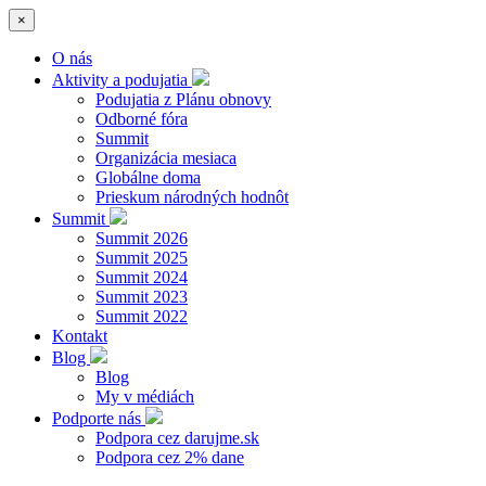
×
O nás
Aktivity a podujatia
Podujatia z Plánu obnovy
Odborné fóra
Summit
Organizácia mesiaca
Globálne doma
Prieskum národných hodnôt
Summit
Summit 2026
Summit 2025
Summit 2024
Summit 2023
Summit 2022
Kontakt
Blog
Blog
My v médiách
Podporte nás
Podpora cez darujme.sk
Podpora cez 2% dane