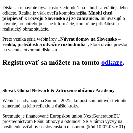
Diskusia o návrate býva často zjednodušená – buď sa vrátite, alebo
odídete. Realita je však oveľa komplexnejšia.
Mnohí chcú
prispievať k rozvoju Slovenska aj zo zahraničia.
Iní uvažujú o
návrate, no potrebujú jasné informácie, konkrétne príležitosti a
realistický obraz situácie.
Preto vzniká séria webinárov
„Návrat domov na Slovensko –
realita, príležitosti a odvážne rozhodnutia“
, ktorá otvára priestor
na vecnú a otvorenú diskusiu.
Registrovať sa môžete na tomto
odkaze
.
Slovak Global Network & Združenie občanov Academy
Webinár nadväzuje na Summit 2025 ako post-summitové stretnutie
zamerané na jeho reflexiu a ďalšie kroky.
Stretnutie je financované Európskou úniou NextGenerationEU
prostredníctvom Plánu obnovy a odolnosti SR v rámci výzvy na
posilnenie vzťahov so slovenskou diaspórou (kód 10I02-03-V01).