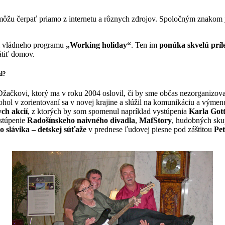
žu čerpať priamo z internetu a rôznych zdrojov. Spoločným znakom je 
i vládneho programu
„Working holiday“
. Ten im
ponúka skvelú príle
átiť domov.
d?
ačkovi, ktorý ma v roku 2004 oslovil, či by sme občas nezorganizova
ol v zorientovaní sa v novej krajine a slúžil na komunikáciu a výmen
ch akcií
, z ktorých by som spomenul napríklad vystúpenia
Karla Got
ystúpenie
Radošínskeho naivného divadla
,
MafStory
, hudobných sk
 slávika – detskej súťaže
v prednese ľudovej piesne pod záštitou
Pet