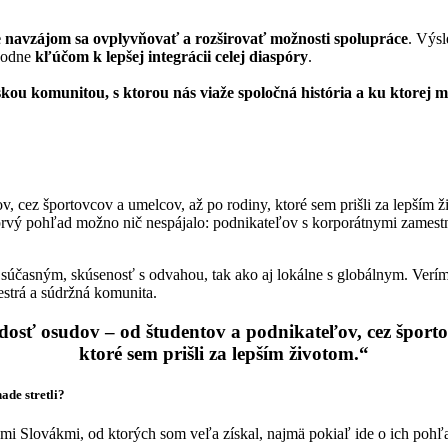
 navzájom sa ovplyvňovať a rozširovať možnosti spolupráce
. Výsl
hodne
kľúčom k lepšej integrácii celej diaspóry
.
skou komunitou, s ktorou nás viaže spoločná história a ku ktorej 
 cez športovcov a umelcov, až po rodiny, ktoré sem prišli za lepším 
a prvý pohľad možno nič nespájalo: podnikateľov s korporátnymi zamest
 súčasným, skúsenosť s odvahou, tak ako aj lokálne s globálnym. Verím
strá a súdržná komunita.
sť osudov – od študentov a podnikateľov, cez športo
ktoré sem prišli za lepším životom.“
ade stretli?
 Slovákmi, od ktorých som veľa získal, najmä pokiaľ ide o ich pohľa