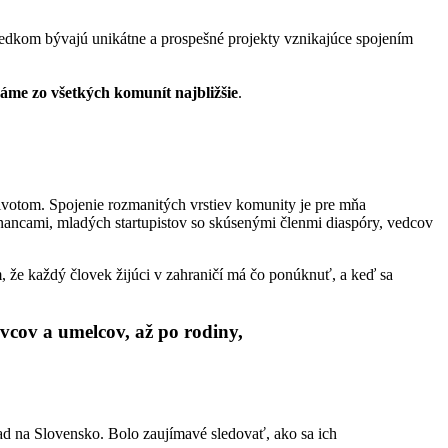
edkom bývajú unikátne a prospešné projekty vznikajúce spojením
máme zo všetkých komunít najbližšie
.
životom. Spojenie rozmanitých vrstiev komunity je pre mňa
nancami, mladých startupistov so skúsenými členmi diaspóry, vedcov
, že každý človek žijúci v zahraničí má čo ponúknuť, a keď sa
vcov a umelcov, až po rodiny,
d na Slovensko. Bolo zaujímavé sledovať, ako sa ich