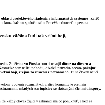
v oblasti projektového riadenia a informačných systémov
. Za 20
lnou konzultačnou spoločnosťou PriceWaterhouseCoopers
na
ensku väčšina ľudí tak veľmi bojí,
redia. Zo života
vo Fínsku
som si osvojil
dôraz na dôveru a
Kostarike
som našiel
pohodu, divokú prírodu, oceán, pokojné
 veľmi bojí, zrejme zo strachu z neznámeho
. Tu sa človek naučí
životom. Spojenie rozmanitých vrstiev komunity je pre mňa
stnancami, mladých startupistov so skúsenými členmi diaspóry,
, že každý človek žijúci v zahraničí má čo ponúknuť, a keď sa