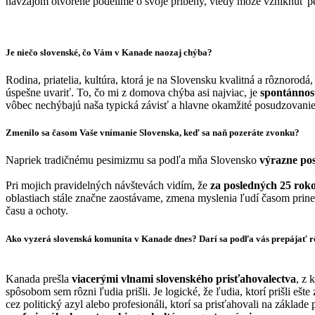
navzájom otvorene podelíme o svoje príbehy, vtedy môže vzniknúť pe
Je niečo slovenské, čo Vám v Kanade naozaj chýba?
Rodina, priatelia, kultúra, ktorá je na Slovensku kvalitná a rôznorod
úspešne uvariť. To, čo mi z domova chýba asi najviac, je
spontánnos
vôbec nechýbajú naša typická závisť a hlavne okamžité posudzovanie
Zmenilo sa časom Vaše vnímanie Slovenska, keď sa naň pozeráte zvonku?
Napriek tradičnému pesimizmu sa podľa mňa Slovensko
výrazne po
Pri mojich pravidelných návštevách vidím, že
za posledných 25 roko
oblastiach stále značne zaostávame, zmena myslenia ľudí časom prine
času a ochoty.
Ako vyzerá slovenská komunita v Kanade dnes? Darí sa podľa vás prepájať rôz
Kanada prešla
viacerými vlnami slovenského prisťahovalectva
, z 
spôsobom sem rôzni ľudia prišli. Je logické, že ľudia, ktorí prišli eš
cez politický azyl alebo profesionáli, ktorí sa prisťahovali na základ