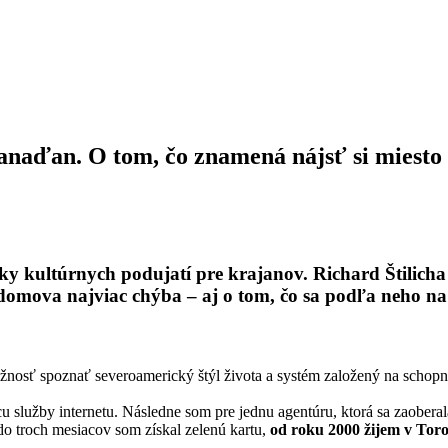
anaďan. O tom, čo znamená nájsť si miesto
ky kultúrnych podujatí pre krajanov. Richard Štilich
 domova najviac chýba – aj o tom, čo sa podľa neho na
nosť spoznať severoamerický štýl života a systém založený na schopnos
úcu služby internetu. Následne som pre jednu agentúru, ktorá sa zaob
 do troch mesiacov som získal zelenú kartu,
od roku 2000 žijem v Tor