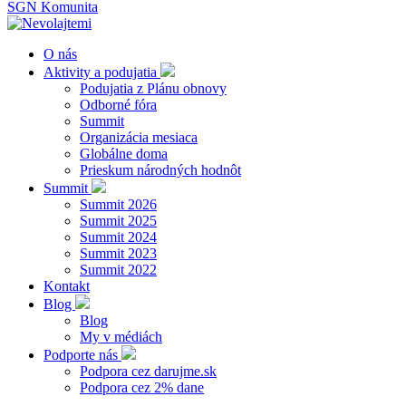
SGN Komunita
O nás
Aktivity a podujatia
Podujatia z Plánu obnovy
Odborné fóra
Summit
Organizácia mesiaca
Globálne doma
Prieskum národných hodnôt
Summit
Summit 2026
Summit 2025
Summit 2024
Summit 2023
Summit 2022
Kontakt
Blog
Blog
My v médiách
Podporte nás
Podpora cez darujme.sk
Podpora cez 2% dane