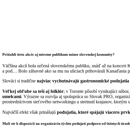
Pritiahli tieto akcie aj miestne publikum mimo slovenskej komunity?
Väčšina akcií bola určená slovenskému publiku, snáď až na koncert 
a pod… Bolo zábavné ako sa mu na uliciach prihovárali Kanaďania 
Slováci si tradične
najviac vychutnávajú gastronomické podujati
Veľkej obľube sa teší aj folklór
; v Toronte pôsobí vynikajúci súbor,
umelcami
. Výrazne sa rozvíja aj spolupráca so Slovak PRO, organiz
prostredníctvom sieťového networkingu a stretnutí krajanov, ktorým 
Najväčší efekt však prinášajú
podujatia, ktoré spájajú viacero prvk
Mali ste k dispozícii na organizáciu týchto podujatí podporu od štátnych úrad