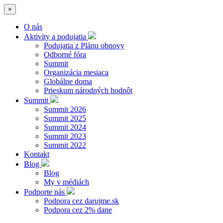
×
O nás
Aktivity a podujatia
Podujatia z Plánu obnovy
Odborné fóra
Summit
Organizácia mesiaca
Globálne doma
Prieskum národných hodnôt
Summit
Summit 2026
Summit 2025
Summit 2024
Summit 2023
Summit 2022
Kontakt
Blog
Blog
My v médiách
Podporte nás
Podpora cez darujme.sk
Podpora cez 2% dane