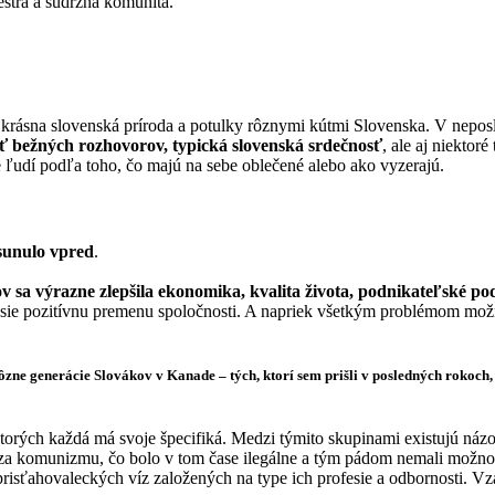
strá a súdržná komunita.
á, krásna slovenská príroda a potulky rôznymi kútmi Slovenska. V neposle
ť bežných rozhovorov, typická slovenská srdečnosť
, ale aj niektor
 ľudí podľa toho, čo majú na sebe oblečené alebo ako vyzerajú.
sunulo vpred
.
v sa výrazne zlepšila ekonomika, kvalita života, podnikateľské p
sie pozitívnu premenu spoločnosti. A napriek všetkým problémom možno
ne generácie Slovákov v Kanade – tých, ktorí sem prišli v posledných rokoch, 
ktorých každá má svoje špecifiká. Medzi týmito skupinami existujú názor
te za komunizmu, čo bolo v tom čase ilegálne a tým pádom nemali možnosť
e prisťahovaleckých víz založených na type ich profesie a odbornosti. V