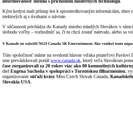
informovanosť menila s príchodom moderných technológií
.
Kým kedysi mali prístup len k sprostredkovaným informáciám, dnes mô
niektorých aj s úvahami o návrate.
V súčasnosti prichádza do Kanady mnoho mladých Slovákov v rámc
slobodu voľby – rozhodnúť sa, či tu chcú zostať natrvalo, alebo sa vr
V Kanade ste založili NGO Canada SK Entertainment. Ako vznikol tento nápa
Túto spoločnosť máme na svedomí hlavne vďaka priateľovi Pavlovi Dž
sme prevádzkovali portál
www.canada.sk
, ktorý veľa Slovákom pomoh
čase zorganizovali za 20 rokov viac ako 80 komunitných kultúrny
diel
Eugena Suchoňa v spolupráci s Torontskou filharmóniou
, v
organizovanie
súťaží krásy
Miss Czech Slovak Canada,
Kanadského
Slovakia USA
.