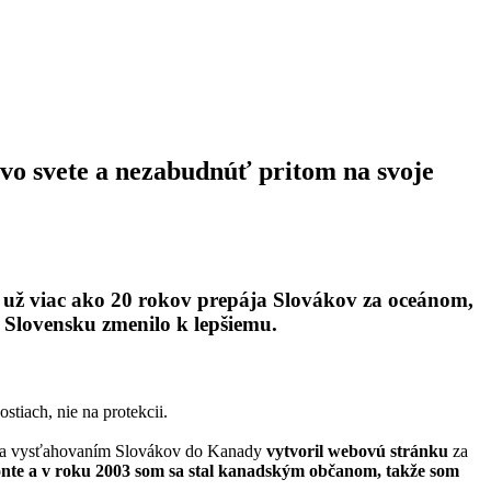
 vo svete a nezabudnúť pritom na svoje
a už viac ako 20 rokov prepája Slovákov za oceánom,
 Slovensku zmenilo k lepšiemu.
tiach, nie na protekcii.
erala vysťahovaním Slovákov do Kanady
vytvoril webovú stránku
za
onte a v roku 2003 som sa stal kanadským občanom, takže som