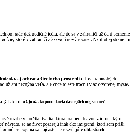
dnom rade tiež tradičné jedlá, ale tie sa v zahraničí už dajú pomerne
é tradície, ktoré v zahraničí získavajú nový rozmer. Na druhej strane mi
odmienky aj ochrana životného prostredia
. Hoci v mnohých
 už ani nechýba veľa, ale chce to ešte trochu viac otvorenej mysle,
a tých, ktorí tu žijú už ako potomkovia dávnejších migrantov?
ové rozdiely i určitá rivalita, ktorá pramení hlavne z toho, akým
 návratu, sa na život pozerajú inak ako imigranti, ktorí sem prišli
zájomné prepojenia sa najčastejšie rozvíjajú
v oblastiach