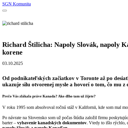
SGN Komunita
Richard Štilicha: Napoly Slovák, napoly K
korene
03.10.2025
Od podnikateľských začiatkov v Toronte až po desiat
ukazuje silu otvorenej mysle a hovorí o tom, čo mu z
Prečo Vás zlákala práve Kanada? Ako dlho tam už žijete?
V roku 1995 som absolvoval ročnú stáž v Kalifornii, kde som mal mož
Po návrate na Slovensko som už počas štúdia založil firmu poskytuj
barter –
vybavenie kanadských dokumentov
. Vtedy to išlo rýchlo,
napoly Slovák a napoly Kanaďan.