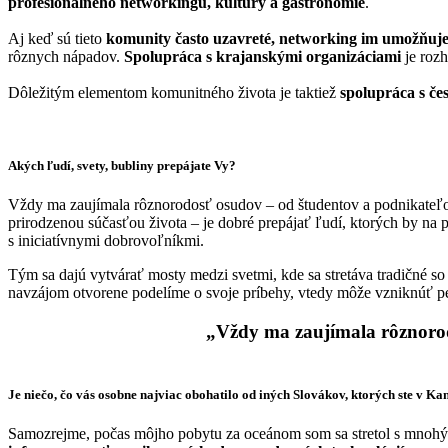
profesionálneho networkingu, kultúry a gastronómie
.
Aj keď sú tieto
komunity často uzavreté, networking im umožňuje
rôznych nápadov.
Spolupráca s krajanskými organizáciami
je roz
Dôležitým elementom komunitného života je taktiež
spolupráca s če
Akých ľudí, svety, bubliny prepájate Vy?
Vždy ma zaujímala rôznorodosť osudov – od študentov a podnikateľov,
prirodzenou súčasťou života – je dobré prepájať ľudí, ktorých by n
s iniciatívnymi dobrovoľníkmi.
Tým sa dajú vytvárať mosty medzi svetmi, kde sa stretáva tradičné so
navzájom otvorene podelíme o svoje príbehy, vtedy môže vzniknúť pe
„Vždy ma zaujímala rôznorodo
Je niečo, čo vás osobne najviac obohatilo od iných Slovákov, ktorých ste v Kan
Samozrejme, počas môjho pobytu za oceánom som sa stretol s mnohými