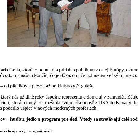
Karla Gotta, ktorého popularita pritiahla publikum z celej Európy, o
pôvodom z našich končín, čo je dôkazom, že bol nielen veľkým umelc
a
– od piknikov a plesov až po klobásky či guláše.
 ktorý nás už dlhé roky úspešne reprezentuje doma aj v zahraničí. Záuj
áciou, ktorá minulý rok rozšírila svoju pôsobnosť z USA do Kanady. Jej
sa podarilo uspieť v nových moderných profesiách.
ov – hudbu, jedlo a program pre deti. Vtedy sa stretávajú celé ro
ov či krajanských organizácií?