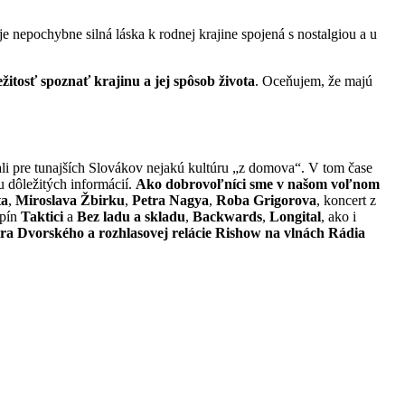
nepochybne silná láska k rodnej krajine spojená s nostalgiou a u
žitosť spoznať krajinu a jej spôsob života
. Oceňujem, že majú
li pre tunajších Slovákov nejakú kultúru „z domova“. V tom čase
u dôležitých informácií.
Ako dobrovoľníci sme v našom voľnom
ta
,
Miroslava Žbirku
,
Petra Nagya
,
Roba Grigorova
, koncert z
upín
Taktici
a
Bez ladu a skladu
,
Backwards
,
Longital
, ako i
ra Dvorského a rozhlasovej relácie Rishow na vlnách Rádia