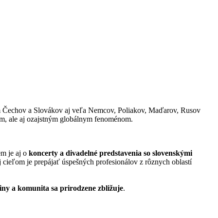
krem Čechov a Slovákov aj veľa Nemcov, Poliakov, Maďarov, Rusov
om, ale aj ozajstným globálnym fenoménom.
em je aj o
koncerty a divadelné predstavenia so slovenskými
 cieľom je prepájať úspešných profesionálov z rôznych oblastí
diny a komunita sa prirodzene zbližuje
.