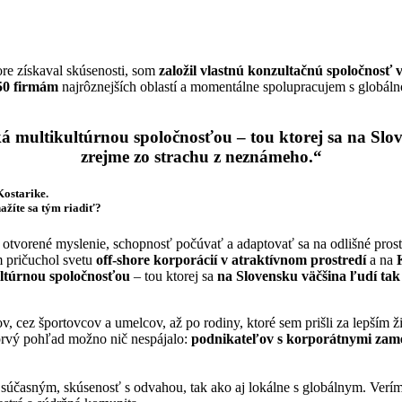
re získaval skúsenosti, som
založil vlastnú konzultačnú spoločnosť 
 50 firmám
najrôznejších oblastí a momentálne spolupracujem s globá
ká multikultúrnou spoločnosťou
– tou ktorej sa
na Slov
zrejme zo strachu z neznámeho
.“
Kostarike.
nažíte sa tým riadiť?
tvorené myslenie, schopnosť počúvať a adaptovať sa na odlišné prost
 pričuchol svetu
off-shore korporácií v atraktívnom prostredí
a na
ultúrnou spoločnosťou
– tou ktorej sa
na Slovensku väčšina ľudí tak
 cez športovcov a umelcov, až po rodiny, ktoré sem prišli za lepším 
 prvý pohľad možno nič nespájalo:
podnikateľov s korporátnymi zame
 súčasným, skúsenosť s odvahou, tak ako aj lokálne s globálnym. Verím