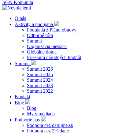
SGN Komunita
O nás
Aktivity a podujatia
Podujatia z Plánu obnovy
Odborné fóra
Summit
Organizácia mesiaca
Globálne doma
Prieskum národných hodnôt
Summit
Summit 2026
Summit 2025
Summit 2024
Summit 2023
Summit 2022
Kontakt
Blog
Blog
My v médiách
Podporte nás
Podpora cez darujme.sk
Podpora cez 2% dane