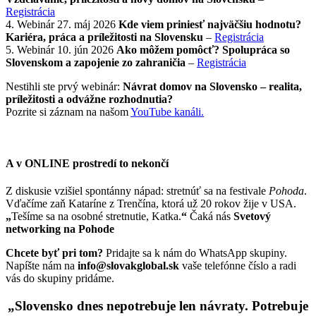
Registrácia
4. Webinár 27. máj 2026
Kde viem priniesť najväčšiu hodnotu?
Kariéra, práca a príležitosti na Slovensku
–
Registrácia
5. Webinár 10. jún 2026
Ako môžem pomôcť? Spolupráca so
Slovenskom a zapojenie zo zahraničia
–
Registrácia
Nestihli ste prvý webinár:
Návrat domov na Slovensko – realita,
príležitosti a odvážne rozhodnutia?
Pozrite si záznam na našom
YouTube kanáli.
A v ONLINE prostredí to nekončí
Z diskusie vzišiel spontánny nápad: stretnúť sa na festivale
Pohoda
.
Vďačíme zaň Kataríne z Trenčína, ktorá už 20 rokov žije v USA.
„
Tešíme sa na osobné stretnutie, Katka.
“
Čaká nás
Svetový
networking na Pohode
Chcete byť pri tom?
Pridajte sa k nám do WhatsApp skupiny.
Napíšte nám na
info@slovakglobal.sk
vaše telefónne číslo a radi
vás do skupiny pridáme.
„
Slovensko dnes nepotrebuje len návraty. Potrebuje