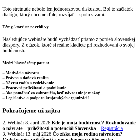
Toto stretnutie nebolo len jednorazovou diskusiou. Bol to začiatok
dialógu, ktorý chceme ďalej rozvíjať – spolu s vami.
Témy, ktoré ste navrhli vy
Nasledujúce webináre budú vychádzať priamo z potrieb slovenskej
diaspóry. Z otázok, ktoré si reálne kladiete pri rozhodovaní o svojej
budúcnosti.
Medzi hlavné témy patria:
– Motivácia návratu
– Právna a daňová realita
– Návrat rodín a vzdelávanie
– Pracovné príležitosti a podnikanie
– Ako pomáhať zo zahraničia, keď návrat nie je možný
– Legislatíva a podpora krajanských organizácií
Pokračujeme už zajtra
2. Webinár 8. apríl 2026
Kde je moja budúcnosť? Rozhodovanie
o návrate – príležitosti a potenciál Slovenska
–
Registrácia
3. Webinár 13. máj 2026
Čo získa moja rodina návratom?
Vzdelávanie, príležitosti a nový domov na Slovensku
–