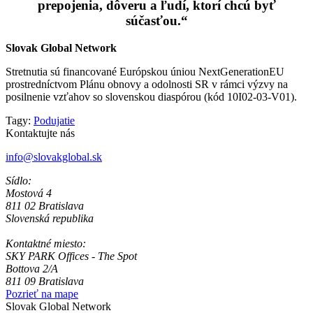
prepojenia, dôveru a ľudí, ktorí chcú byť
súčasťou.
“
Slovak Global Network
Stretnutia sú financované Európskou úniou NextGenerationEU
prostredníctvom Plánu obnovy a odolnosti SR v rámci výzvy na
posilnenie vzťahov so slovenskou diaspórou (kód 10I02-03-V01).
Tagy:
Podujatie
Kontaktujte nás
info@slovakglobal.sk
Sídlo:
Mostová 4
811 02 Bratislava
Slovenská republika
Kontaktné miesto:
SKY PARK Offices - The Spot
Bottova 2/A
811 09 Bratislava
Pozrieť na mape
Slovak Global Network