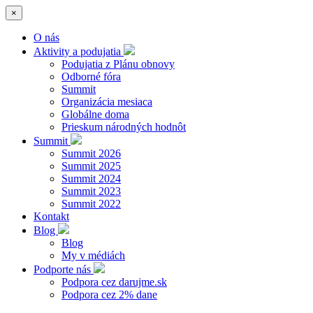
×
O nás
Aktivity a podujatia
Podujatia z Plánu obnovy
Odborné fóra
Summit
Organizácia mesiaca
Globálne doma
Prieskum národných hodnôt
Summit
Summit 2026
Summit 2025
Summit 2024
Summit 2023
Summit 2022
Kontakt
Blog
Blog
My v médiách
Podporte nás
Podpora cez darujme.sk
Podpora cez 2% dane