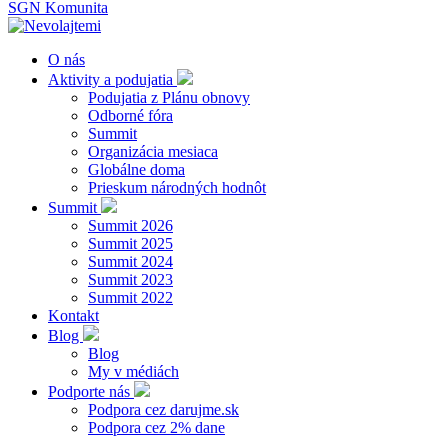
SGN Komunita
O nás
Aktivity a podujatia
Podujatia z Plánu obnovy
Odborné fóra
Summit
Organizácia mesiaca
Globálne doma
Prieskum národných hodnôt
Summit
Summit 2026
Summit 2025
Summit 2024
Summit 2023
Summit 2022
Kontakt
Blog
Blog
My v médiách
Podporte nás
Podpora cez darujme.sk
Podpora cez 2% dane