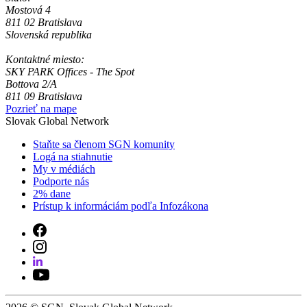
Mostová 4
811 02 Bratislava
Slovenská republika
Kontaktné miesto:
SKY PARK Offices - The Spot
Bottova 2/A
811 09 Bratislava
Pozrieť na mape
Slovak Global Network
Staňte sa členom SGN komunity
Logá na stiahnutie
My v médiách
Podporte nás
2% dane
Prístup k informáciám podľa Infozákona