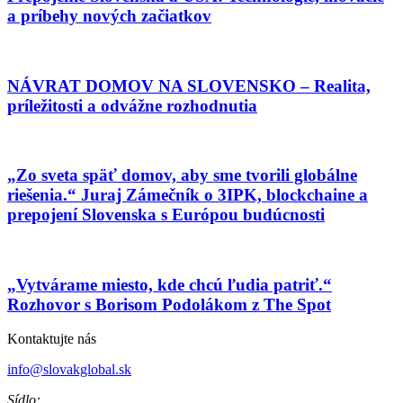
a príbehy nových začiatkov
NÁVRAT DOMOV NA SLOVENSKO – Realita,
príležitosti a odvážne rozhodnutia
„Zo sveta späť domov, aby sme tvorili globálne
riešenia.“ Juraj Zámečník o 3IPK, blockchaine a
prepojení Slovenska s Európou budúcnosti
„Vytvárame miesto, kde chcú ľudia patriť.“
Rozhovor s Borisom Podolákom z The Spot
Kontaktujte nás
info@slovakglobal.sk
Sídlo: