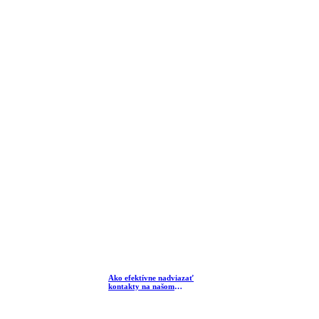
Ako efektívne nadviazať
kontakty na našom
nadchádzajúcom Summite
Slovak Global Network?