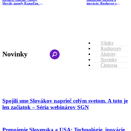
Slovák, napoly Kanaďan. O
inovácie: Rozhovor s
tom, čo znamená nájsť si
Branislavom Bédim o tom,
miesto vo svete a nezabudnúť
prečo jazyk mení svet
pritom na svoje korene
Všetky
Rozhovory
Novinky
Aktivity
Novinky
Členovia
Spojili sme Slovákov naprieč celým svetom. A toto je
len začiatok – Séria webinárov SGN
Prepojenie Slovenska a USA: Technológie, inovácie